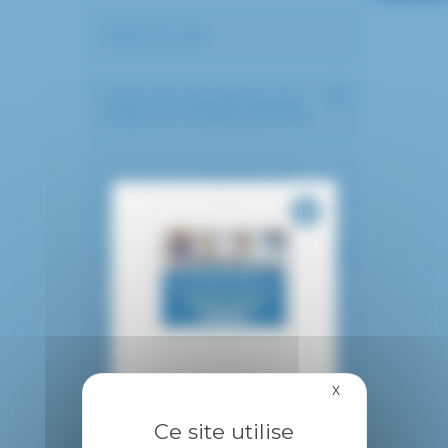
Centre du sein
Centre Pluridisciplinaire de
Diagnostic PréNatal (CPDPN)
L’assistance médicale à la
procréation AMP
La drépanocytose
La macula
Le cancer pelvien
X
Masquer le bandea
Ce site utilise
Le centre de lutte anti-