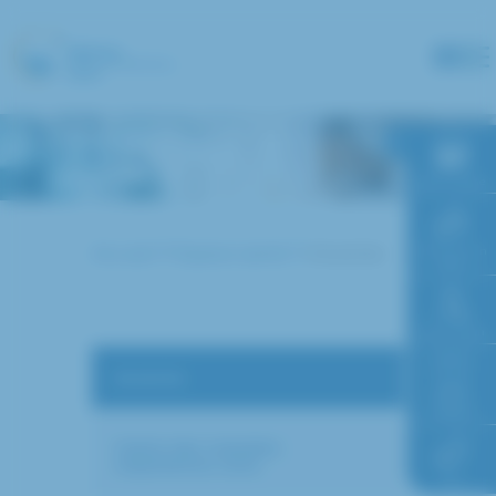
Panneau de gestion des cookies
RDV en ligne
Accueil
Espace santé
Anosmie
Paiement en
ligne
Faire un don
Anosmie
Accès à
l’hôpital
Centre des maladies
respiratoires rares
FAQ