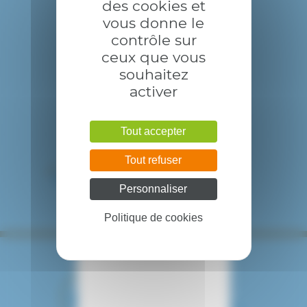
des cookies et
tuberculeuse
vous donne le
contrôle sur
Les pathologies gynécologiques
ceux que vous
rares
souhaitez
activer
Textes de loi
Tout accepter
Tout refuser
ANOSMIE
Personnaliser
Politique de cookies