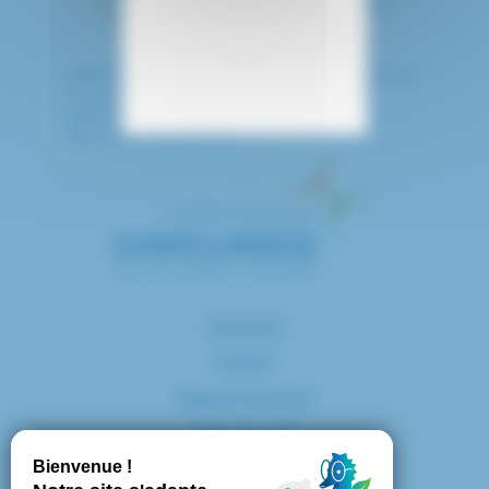
HÔPITAL INTERCOMMUNAL DE CRÉTEIL
40 avenue de Verdun
94010 CRETEIL CEDEX
Tél. : 01 57 02 20 00
Contact
Accès
Espace presse
Plan du site
Marchés publics