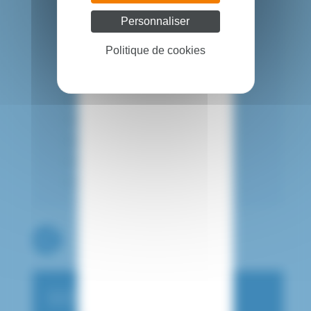
Dr Patience JOMO
Personnaliser
Dr Manel KHASKHOUSSI
Politique de cookies
Dr Brahim KHELLAF
Dr Aimée NEEMA
Dr Asvinie RAMIN
Dr Hani SHEET
Dr Ciprian SIMISDEAN
Dr Jicem TOUMI
Dr Khalil ZERGUIT
INFOS PRATIQUES