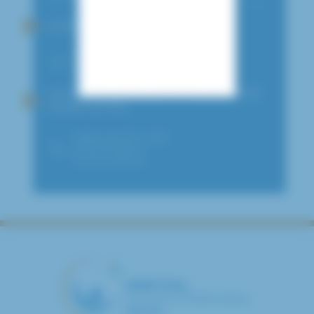
HOSPITALISATIONS
Bâtiment S
Visualiser sur le plan
UNITÉ D'HOSPITALISATION DE COURTE
DURÉE (UHCD)
Visites de 13h à 20h
01 57 02 26 42
01 57 02 26 40