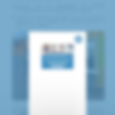
Orienter vers les spécialistes de l’hôpital
(hospitalisation ou consultation) les malades.
Orienter, d’emblée si possible, vers une structure
appropriée les patients ne relevant pas de la
mission de l’hôpital.
ÉQUIPE