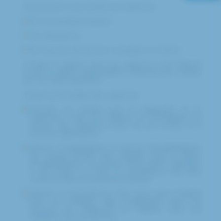
Vous pouvez vous rendre aux Urgences :
Par vos propres moyens ;
Par ambulance ;
Par services de secours : pompiers ou SAMU.
Lorsque le patient vient aux urgence, il est d’abord
vu par un agent administratif et directement ensuite
par une aide-soignante.
Missions principales des urgences :
Prendre en charge pour le diagnostic et le
traitement initial les patients se présentant au
service des urgences avant de les confier à la
structure appropriée.
Assurer l’hospitalisation au service d‘hospitalisation
de courtes durées des malades dont la durée
d’hospitalisation est prévue d’une durée inférieure
à 48 heures ou dont la surveillance doit être
continue dans les premières heures.
Assurer la permanence des soins dans l’hôpital
pour les malades déjà hospitalisés dans les
services de médecine en relation avec les
médecins de ces services.