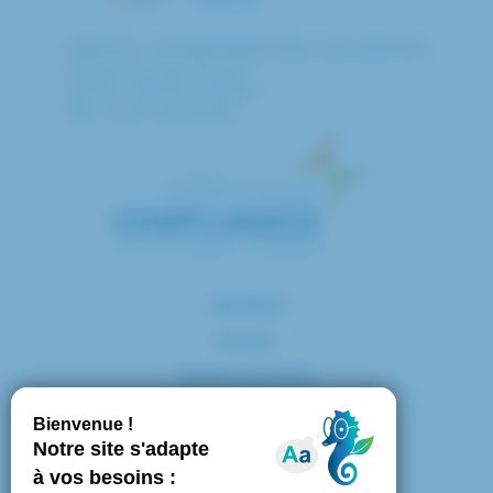
HÔPITAL INTERCOMMUNAL DE CRÉTEIL
40 avenue de Verdun
94010 CRETEIL CEDEX
Tél. : 01 57 02 20 00
Contact
Accès
Espace presse
Plan du site
Marchés publics
Mentions légales