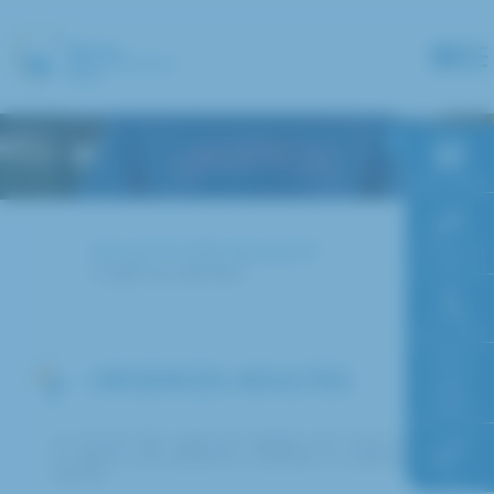
Panneau de gestion des cookies
RDV en ligne
Accueil
L'offre de soins
Paiement en
ligne
Urgences adultes
Faire un don
URGENCES ADULTES
Accès à
l’hôpital
Le service des urgences adultes est ouvert 24h/24
et assure une présence médicale et paramédicale
24h/24.
FAQ