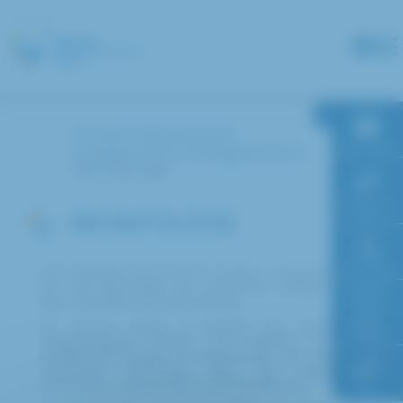
Panneau de gestion des cookies
Accueil
Recherche &
RDV en ligne
enseignement
Enseignement
Néonatologie
Paiement en
ligne
NÉONATOLOGIE
Faire un don
Pour améliorer les soins en continu, ce service mise
sur une dynamique de recherche clinique aussi
bien médicale que paramédicale.
Le service pilote 3 projets de recherche
Accès à
l’hôpital
multicentriques (PHRC ou PREPS) et de
nombreuses études en infectiologie. Ses axes de
recherche s’inscrivent dans une démarche
d’innovation, de sécurité et de bientraitance.
FAQ