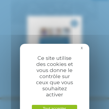
L’unité de petits nourrissons traite notamment des
pathologies infectieuses et développe une
dynamique de réseau ville-hôpital innovante. Un
deuxième réseau dédié au suivi des enfants
vulnérables permet de soutenir les petits dans leur
développement et d’accompagner les familles.
Chef de service : Dr Gilles Dassieu
Effectif Universitaire : un Professeur des
Universités – Praticien Hospitalier; un
X
Masquer le bandea
Maître de Conférence Universitaire –
Praticien Hospitalier ; deux Chefs de
Ce site utilise
Clinique Assistant.
des cookies et
Pour en avoir plus,
le service de
vous donne le
néonatalogie.
contrôle sur
ceux que vous
souhaitez
activer
Tout accepter