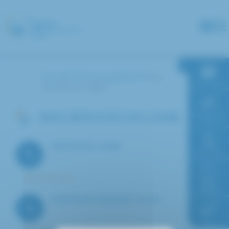
Panneau de gestion des cookies
Accueil
Je suis patient
Nos
RDV en ligne
services en ligne
NOS SERVICES EN LIGNE
Paiement en
ligne
PAYER EN LIGNE
Faire un don
Payer en ligne
Accès à
l’hôpital
PRENDRE RENDEZ-VOUS
FAQ