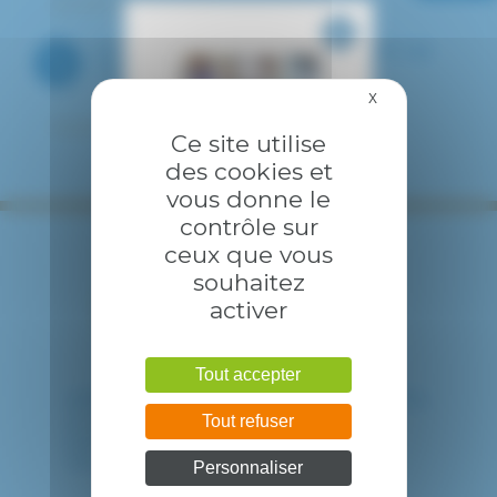
Prendre rendez-vous
SOUSCRIRE À UN ABONNEMENT DE
TÉLÉVISION
X
Masquer le bandea
Souscrire à un abonnement télévision
Ce site utilise
des cookies et
vous donne le
contrôle sur
ceux que vous
souhaitez
activer
Tout accepter
HÔPITAL INTERCOMMUNAL DE CRÉTEIL
40 avenue de Verdun
Tout refuser
94010 CRETEIL CEDEX
Tél. : 01 57 02 20 00
Personnaliser