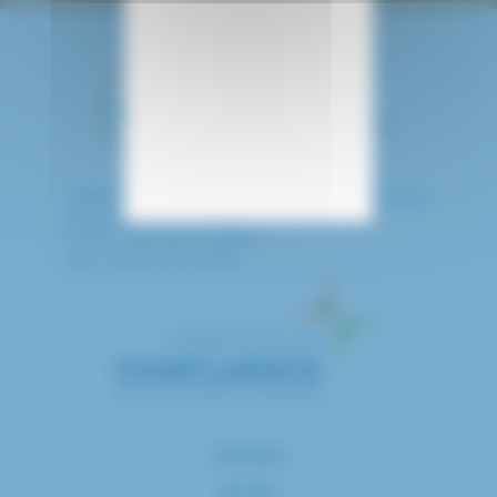
HÔPITAL INTERCOMMUNAL DE CRÉTEIL
40 avenue de Verdun
94010 CRETEIL CEDEX
Tél. : 01 57 02 20 00
Contact
Accès