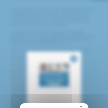
Les Hôpitaux Confluence, qui rassemblent le Centre
hospitalier intercommunal de Créteil (CHIC) et le
Centre hospitalier intercommunal de Villeneuve-
Saint-Georges (CHIV), ont déployé la solution de
téléexpertise en ligne « Omnidoc ».
Ce dispositif permet de répondre de manière
sécurisée et structurée à des demandes d’avis de
médecins ou de paramédicaux à proximité dans un
délai de 5 jours ouvrés maximum.
Plusieurs services du CHIC peuvent être sollicités :
Diagnostic anténatal
Gériatrie
Maladies infectieuses
Médecine interne
Pathologies professionnelles et
environnementales
Pneumologie et oncologie thoracique
Troubles du comportement alimentaire chez les
X
Masquer le bandea
adolescents de 12 à 18 ans