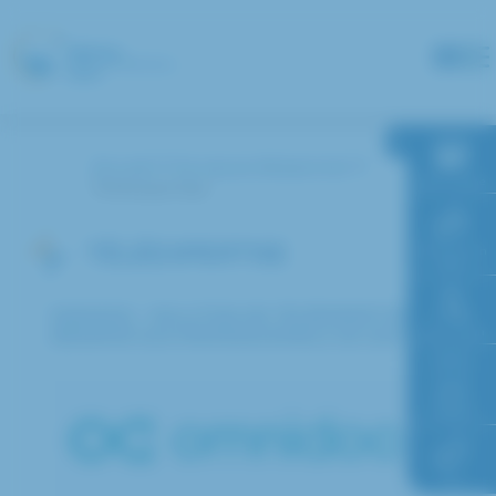
Panneau de gestion des cookies
Accueil
Je suis professionnel
RDV en ligne
Téléexpertise
TÉLÉEXPERTISE
Paiement en
ligne
OMNIDOC - SOLUTION DE TÉLÉEXPERTISE
(RÉSERVÉ AUX PROFESSIONNELS DE SANTÉ)
Faire un don
Accès à
l’hôpital
FAQ