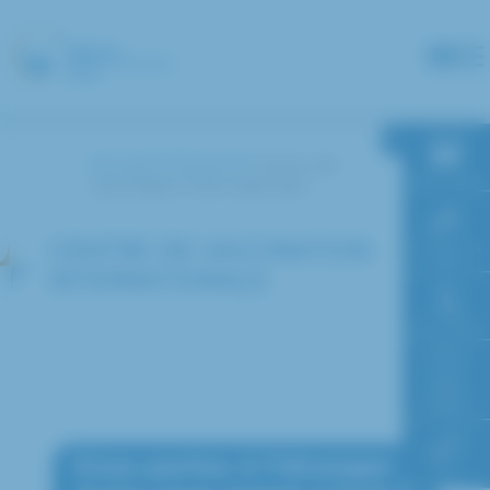
Panneau de gestion des cookies
Accueil
Zooms
Centre de
RDV en ligne
vaccination internationale
CENTRE DE VACCINATION
Paiement en
ligne
INTERNATIONALE
Faire un don
Accès à
l’hôpital
FAQ