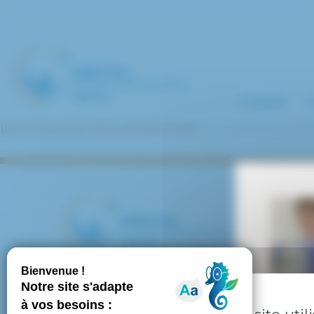
Panneau de gestion des cookies
L’hôpital
L
INNOVATIONS PAR CATÉGORIES
HÔPITAL INTERCOMMUNAL DE CRÉTEIL
40 avenue de Verdun
94010 CRETEIL CEDEX
Tél. : 01 57 02 20 00