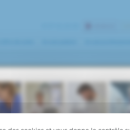
01 57 02 20 00
URGENCES
ES
’offre de soins
Je suis patient
Je suis profession