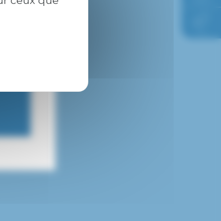
sur ceux que
l’hôpital
FAQ