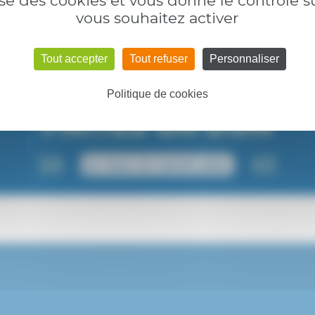
lise des cookies et vous donne le contrôle 
vous souhaitez activer
Nous suivre :
Tout accepter
Tout refuser
Personnaliser
Politique de cookies