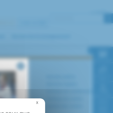
+
A
A
-
A
PACE 40
FAIRE UN DON
nel
Recherche & enseignement
RDV en ligne
Paiement en
Contact
Marchés publics
ligne
Accès
Mentions légales
Espace presse
Politique de confidentialité
Faire un don
Plan du site
Politique de cookies
X
Masquer le bandeau des cookies
Gestion des cookies
Accès à