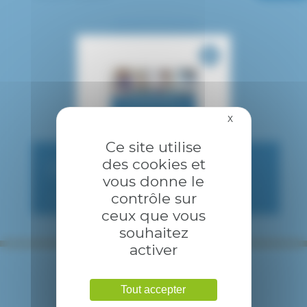
X
Masquer le bandea
Ce site utilise
des cookies et
CONSULTATION PUBLIQUE
vous donne le
contrôle sur
ceux que vous
souhaitez
activer
Tout accepter