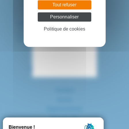
Tout refuser
Personnaliser
HÔPITAL INTERCOMMUNAL DE CRÉTEIL
40 avenue de Verdun
Politique de cookies
94010 CRETEIL CEDEX
Tél. : 01 57 02 20 00
Contact
Accès
Espace presse
Plan du site
Marchés publics