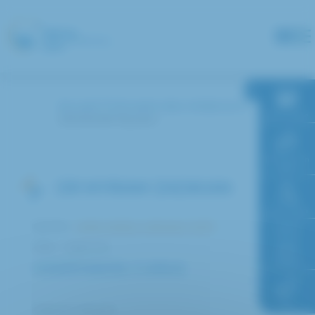
Panneau de gestion des cookies
Accueil
Annuaire des médecins
RDV en ligne
ZADIKIAN Myriam
Paiement en
ligne
DR MYRIAM ZADIKIAN
Faire un don
Service :
Unité médico-judiciaire (UMJ)
Pôle : Urgences
Accès à
l’hôpital
COMPÉTENCES / CURSUS
FAQ
Praticien Attaché