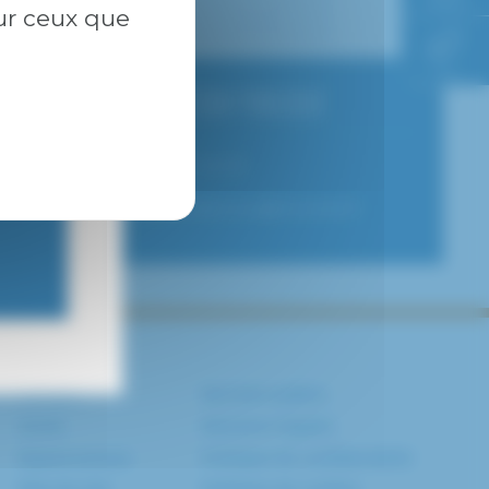
l’hôpital
sur ceux que
FAQ
CONSULTATION PUBLIQUE
01 45 17 52 30
ophrendezvous@chicreteil.fr
Contact
Marchés publics
Accès
Mentions légales
Espace presse
Politique de confidentialité