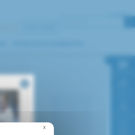
+
A
A
-
A
PACE 40
FAIRE UN DON
nel
Recherche & enseignement
RDV en ligne
Paiement en
ligne
Faire un don
X
Masquer le bandeau des cookies
Accès à