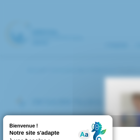
Panneau de gestion des cookies
L’hôpital
L
Accueil
Annuaire des médecins
TILLEUL 
DR JULIEN TILLEUL
Service :
Ophtalmologie
Pôle : Spécialités chirurgicales
Spécialité : Attaché