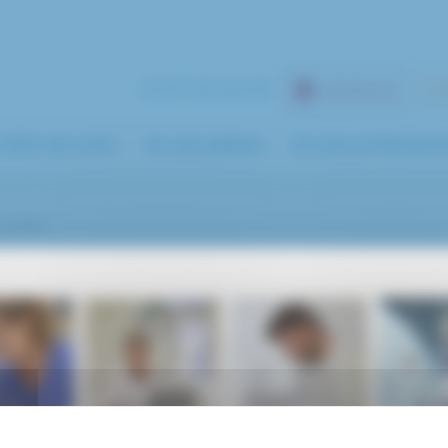
01 57 02 20 00
URGENCES
ES
’offre de soins
Je suis patient
Je suis profession
Julien