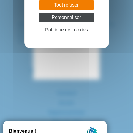
Tout refuser
Personnaliser
HÔPITAL INTERCOMMUNAL DE CRÉTEIL
40 avenue de Verdun
Politique de cookies
94010 CRETEIL CEDEX
Tél. : 01 57 02 20 00
Contact
Accès
Espace presse
Plan du site
Marchés publics