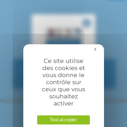
X
Masquer le bandea
Ce site utilise
des cookies et
CONSULTATION PUBLIQUE
vous donne le
contrôle sur
ceux que vous
souhaitez
activer
Tout accepter