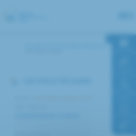
Panneau de gestion des cookies
Accueil
Annuaire des médecins
RDV en ligne
RICHARD Philip
Paiement en
ligne
DR PHILIP RICHARD
Faire un don
Service :
Unité médico-judiciaire (UMJ)
Pôle : Urgences
Accès à
l’hôpital
COMPÉTENCES / CURSUS
FAQ
Praticien Attaché