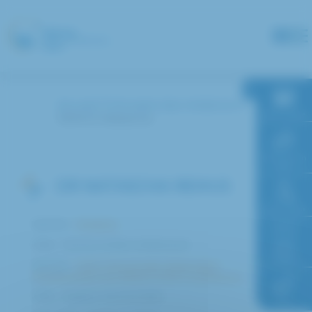
Panneau de gestion des cookies
Accueil
Annuaire des médecins
RDV en ligne
REMUS Natascha
Paiement en
ligne
DR NATASCHA REMUS
Faire un don
Service :
Pédiatrie
Pôle : Femme Enfant Adolescent
Accès à
l’hôpital
Service :
Unité Transversale d’Education
thérapeutique du Patient (UTEP) Confluence
Pôle : Equipes transversales
FAQ