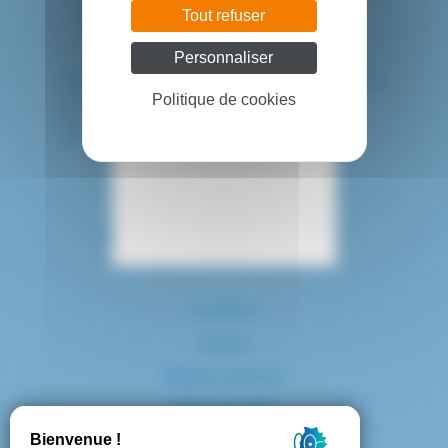
Tout refuser
Personnaliser
HÔPITAL INTERCOMMUNAL DE CRÉTEIL
40 avenue de Verdun
Politique de cookies
94010 CRETEIL CEDEX
Tél. : 01 57 02 20 00
Contact
Accès
Espace presse
Plan du site
Marchés publics