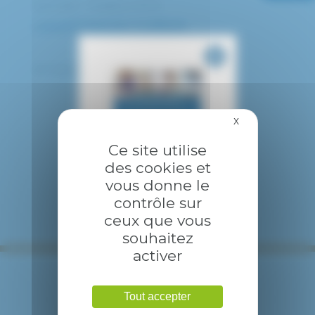
Spécialité : Pédiatre CRCM
COMPÉTENCES / CURSUS
PH Pneumologie, Mucoviscidose
X
Masquer le bandea
Ce site utilise
des cookies et
vous donne le
contrôle sur
ceux que vous
souhaitez
activer
Tout accepter