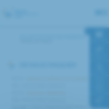
Panneau de gestion des cookies
Accueil
Annuaire des médecins
RDV en ligne
PASQUIER Maud
Paiement en
ligne
DR MAUD PASQUIER
Faire un don
Service :
Assistance Médicale à la Procréation (AMP)
Pôle : Femme Enfant Adolescent
Accès à
l’hôpital
Service :
Maternité – Obstétrique
Pôle : Femme Enfant Adolescent
FAQ
Spécialité : Endocrinologie de la reproduction