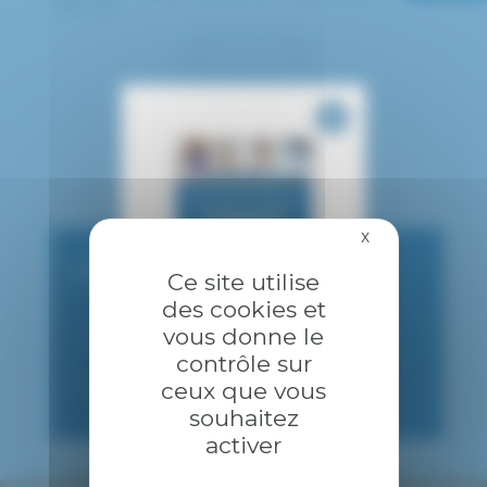
Hypnose
X
Masquer le bandea
CONSULTATION PUBLIQUE
Ce site utilise
des cookies et
01 57 02 24 70 ou 24 71 ou
vous donne le
AMPSECR@CHICRETEIL.FR
contrôle sur
ceux que vous
09h00-16h00
souhaitez
activer