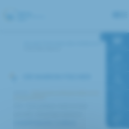
Panneau de gestion des cookies
Accueil
Annuaire des médecins
RDV en ligne
FISCHER Marion
Paiement en
ligne
DR MARION FISCHER
Faire un don
Service :
Pathologies professionnelles et de
l’environnement
Accès à
Pôle : Santé publique / santé au travail
l’hôpital
Spécialité : Allergologie respiratoire
COMPÉTENCES / CURSUS
FAQ