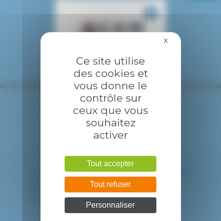
X
Masquer le bandea
Ce site utilise
des cookies et
vous donne le
contrôle sur
ceux que vous
souhaitez
activer
Tout accepter
HÔPITAL INTERCOMMUNAL DE CRÉTEIL
40 avenue de Verdun
Tout refuser
94010 CRETEIL CEDEX
Tél. : 01 57 02 20 00
Personnaliser