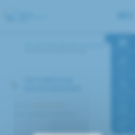
Panneau de gestion des cookies
Accueil
Annuaire des médecins
RDV en ligne
KOUYOUMDJIAN Christian
Paiement en
ligne
DR CHRISTIAN
KOUYOUMDJIAN
Faire un don
Service :
Anesthésiologie
Accès à
l’hôpital
Pôle : Anesthésie Réanimation
FAQ