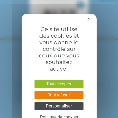
X
Masquer le bandea
Ce site utilise
des cookies et
vous donne le
contrôle sur
ceux que vous
souhaitez
activer
Tout accepter
HÔPITAL INTERCOMMUNAL DE CRÉTEIL
40 avenue de Verdun
94010 CRETEIL CEDEX
Tout refuser
Tél. : 01 57 02 20 00
Personnaliser
Politique de cookies