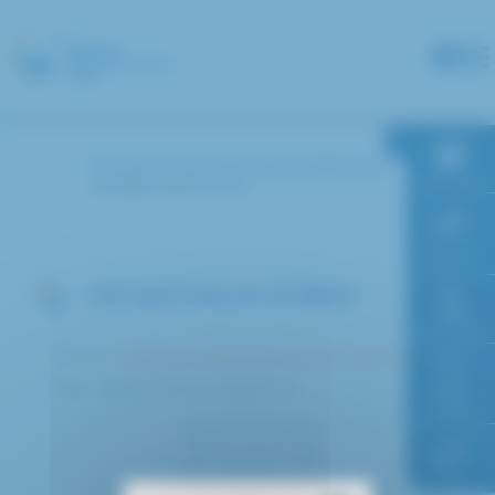
Panneau de gestion des cookies
Accueil
Annuaire des médecins
RDV en ligne
KOREN NATHALIE
Paiement en
ligne
DR NATHALIA KOREN
Faire un don
Service :
Assistance Médicale à la Procréation (AMP)
Pôle : Femme Enfant Adolescent
Accès à
l’hôpital
FAQ