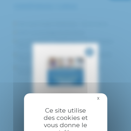
COMPÉTENCES / CURSUS
DES Gynécologie Obstétrique – Ile de France
DESC Cancérologie Ile de France
DIU Echographie Obstétricale et Gynécologique
paris V
DIU colposcopie et pathologie cervico vaginale
Paris VI
DIU chirurgie oncologique, sénologique et
reconstructrice Paris XI
X
Masquer le bandea
Ce site utilise
des cookies et
vous donne le