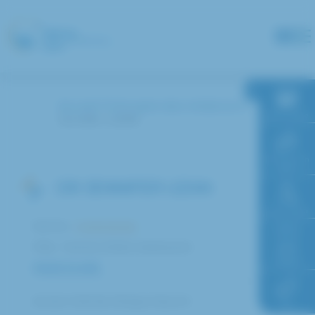
Panneau de gestion des cookies
Accueil
Annuaire des médecins
RDV en ligne
Jennifer UZAN
Paiement en
ligne
DR JENNIFER UZAN
Faire un don
Service :
Gynécologie
Pôle : Femme Enfant Adolescent
Accès à
l’hôpital
PARCOURS
Ancien Chef de Clinique Paris XII
FAQ