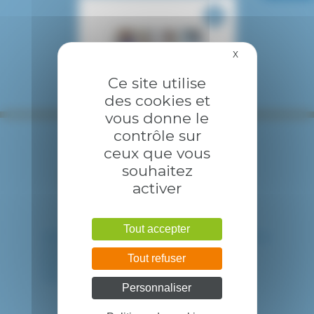
X
Masquer le bandea
Ce site utilise
des cookies et
vous donne le
contrôle sur
ceux que vous
souhaitez
activer
Tout accepter
HÔPITAL INTERCOMMUNAL DE CRÉTEIL
40 avenue de Verdun
Tout refuser
94010 CRETEIL CEDEX
Tél. : 01 57 02 20 00
Personnaliser