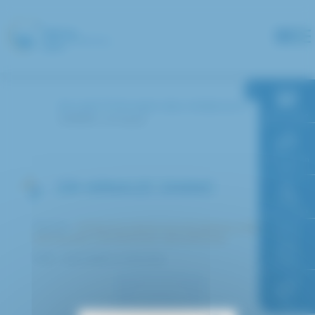
Panneau de gestion des cookies
Accueil
Annuaire des médecins
RDV en ligne
JANNIC Arnaud
Paiement en
ligne
DR ARNAUD JANNIC
Faire un don
Service :
Médecine interne et polyvalente maladies
infectieuses, rhumatologie, dermatologie
Accès à
Pôle : Spécialités médicales
l’hôpital
FAQ