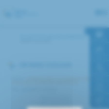
Panneau de gestion des cookies
Accueil
Annuaire des médecins
RDV en ligne
IMAD CHOUAHI
Paiement en
ligne
DR IMAD CHOUAHI
Faire un don
Service :
Médecine interne et polyvalente maladies
infectieuses, rhumatologie, dermatologie
Accès à
Pôle : Spécialités médicales
l’hôpital
FAQ