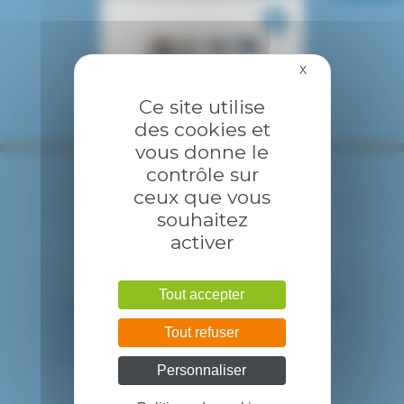
X
Masquer le bandea
Ce site utilise
des cookies et
vous donne le
contrôle sur
ceux que vous
souhaitez
activer
Tout accepter
HÔPITAL INTERCOMMUNAL DE CRÉTEIL
40 avenue de Verdun
Tout refuser
94010 CRETEIL CEDEX
Tél. : 01 57 02 20 00
Personnaliser