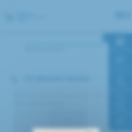
Panneau de gestion des cookies
Accueil
Annuaire des médecins
RDV en ligne
IBRAHIM NEMER
Paiement en
ligne
DR IBRAHIM NEMER
Faire un don
Service :
Biologie médicale et dépôt de sang
Pôle : Médico-technique
Accès à
l’hôpital
FAQ