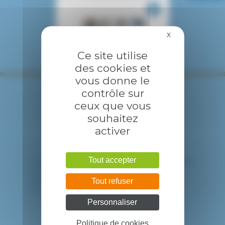
X
Masquer le bandea
Ce site utilise
des cookies et
vous donne le
contrôle sur
ceux que vous
souhaitez
activer
Tout accepter
HÔPITAL INTERCOMMUNAL DE CRÉTEIL
40 avenue de Verdun
94010 CRETEIL CEDEX
Tout refuser
Tél. : 01 57 02 20 00
Personnaliser
Politique de cookies