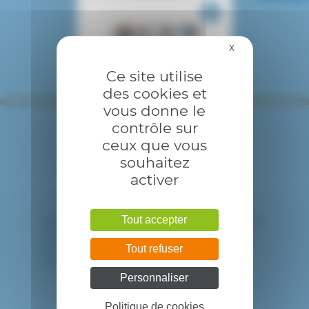
X
Masquer le bandea
Ce site utilise
des cookies et
vous donne le
contrôle sur
ceux que vous
souhaitez
activer
Tout accepter
HÔPITAL INTERCOMMUNAL DE CRÉTEIL
40 avenue de Verdun
94010 CRETEIL CEDEX
Tout refuser
Tél. : 01 57 02 20 00
Personnaliser
Politique de cookies