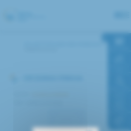
Panneau de gestion des cookies
Accueil
Annuaire des médecins
RDV en ligne
FRIKHA Emna
Paiement en
ligne
DR EMMA FRIKHA
Faire un don
Service :
Imagerie médicale
Pôle : Médico-technique
Accès à
l’hôpital
FAQ