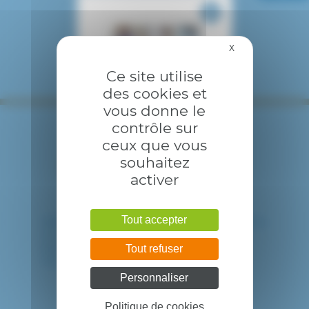
X
Masquer le bandea
Ce site utilise
des cookies et
vous donne le
contrôle sur
ceux que vous
souhaitez
activer
Tout accepter
HÔPITAL INTERCOMMUNAL DE CRÉTEIL
40 avenue de Verdun
94010 CRETEIL CEDEX
Tout refuser
Tél. : 01 57 02 20 00
Personnaliser
Politique de cookies