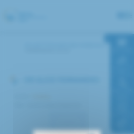
Panneau de gestion des cookies
Accueil
Annuaire des médecins
RDV en ligne
FERNANDES ALICE
Paiement en
ligne
DR ALICE FERNANDES
Faire un don
Service :
Pédiatrie
Pôle : Femme Enfant Adolescent
Accès à
l’hôpital
FAQ