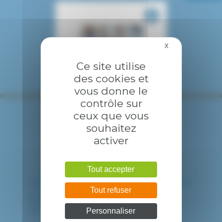
X
Masquer le bandea
Ce site utilise
des cookies et
vous donne le
contrôle sur
ceux que vous
souhaitez
activer
Tout accepter
HÔPITAL INTERCOMMUNAL DE CRÉTEIL
Tout refuser
40 avenue de Verdun
94010 CRETEIL CEDEX
Tél. : 01 57 02 20 00
Personnaliser