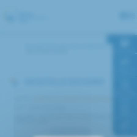
Panneau de gestion des cookies
Accueil
Annuaire des médecins
RDV en ligne
ESCUDIER Estelle
Paiement en
ligne
DR ESTELLE ESCUDIER
Faire un don
Service :
Anatomie et cythologie pathologiques
Pôle : Médico-technique
Accès à
l’hôpital
Spécialité : Microscopie Electronique (Dyskinésie
Ciliaire Primitive)
FAQ