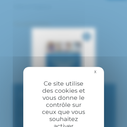
Orbite et Paupières
Plus d’informations
X
Masquer le bandea
Ce site utilise
des cookies et
CONSULTATION PUBLIQUE
vous donne le
contrôle sur
01 45 17 52 30
ceux que vous
souhaitez
ophrendezvous@chicreteil.fr
activer