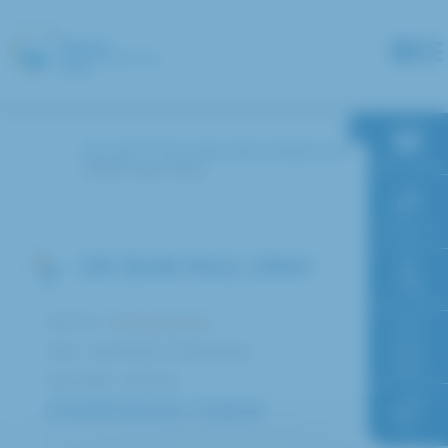
Panneau de gestion des cookies
Accueil
Annuaire des médecins
RDV en ligne
DRAY Jean Paul
Paiement en
ligne
DR JEAN PAUL DRAY
Faire un don
Service :
Ophtalmologie
Pôle : Spécialités chirurgicales
Accès à
l’hôpital
Spécialité : Attaché
COMPÉTENCES / CURSUS
FAQ