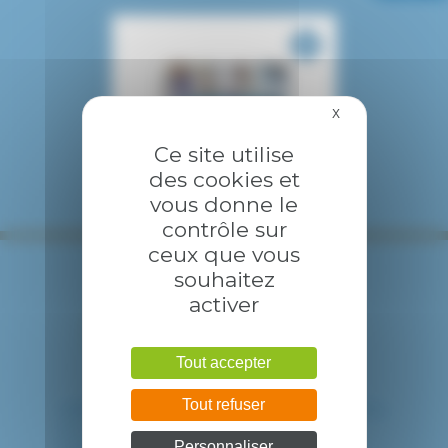
X
Masquer le bandea
Ce site utilise
des cookies et
vous donne le
contrôle sur
ceux que vous
souhaitez
activer
Tout accepter
Tout refuser
HÔPITAL INTERCOMMUNAL DE CRÉTEIL
40 avenue de Verdun
Personnaliser
94010 CRETEIL CEDEX