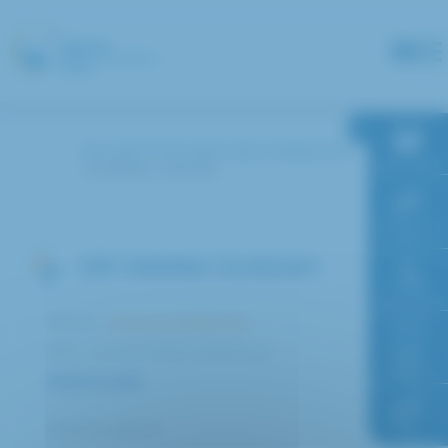
Panneau de gestion des cookies
Accueil
Annuaire des médecins
RDV en ligne
OUADAH Yamina
Paiement en
ligne
DR YAMINA OUADAH
Faire un don
Service :
Chirurgie pédiatrique
Pôle : Femme Enfant Adolescent
Accès à
l’hôpital
PARCOURS
Praticien associé
FAQ