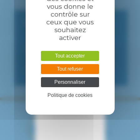
vous donne le
contrôle sur
CONSULTATION PUBLIQUE
ceux que vous
souhaitez
activer
01 57 02 24 70 ou 24 71 ou
ampsecr@chicreteil.fr
01 57 02 22 47 / 01 45 17 55 40 ou
RdvGynObs@chicreteil.fr ou
Tout accepter
nadia.guettaf@chicreteil.fr
Tout refuser
09h00-16h00
Personnaliser
Politique de cookies