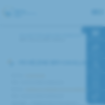
Panneau de gestion des cookies
Accueil
Annuaire des médecins
RDV en ligne
BRY-GAUILLARD Hélène
Paiement en
ligne
PR HÉLÈNE BRY-GAUILLARD
Faire un don
Service :
Gynécologie
Pôle : Femme Enfant Adolescent
Accès à
l’hôpital
Service :
Assistance Médicale à la Procréation (AMP)
Pôle : Femme Enfant Adolescent
FAQ
Spécialité : - Médecine de la reproduction -