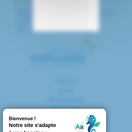
HÔPITAL INTERCOMMUNAL DE CRÉTEIL
40 avenue de Verdun
94010 CRETEIL CEDEX
Tél. : 01 57 02 20 00
Contact
Accès
Espace presse
Plan du site
Marchés publics
Mentions légales