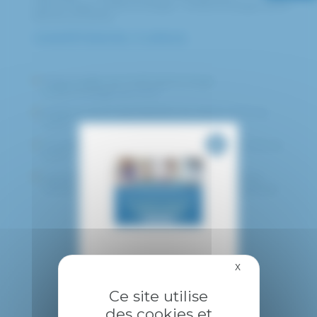
Gynécologue endocrinologue - Endocrinologue de la
femme enceinte
COMPÉTENCES / CURSUS
Responsable de l’unité gynécologie
endocrinologie du CHIC
Médecin de la reproduction au centre AMP du
CHIC
Coordinatrice du centre compétence des PGR du
CHIC
Gynéco-endocrinologue de référence dans le
centre de référence maladie rare de l’hypophyse.
X
Masquer le bandea
Ce site utilise
des cookies et