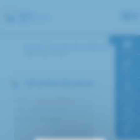
Panneau de gestion des cookies
Accueil
Annuaire des médecins
RDV en ligne
BOUHLEL Emna
Paiement en
ligne
DR EMNA BOUHLEL
Faire un don
Service :
Imagerie médicale
Pôle : Médico-technique
Accès à
l’hôpital
Spécialité : Radiologie
FAQ