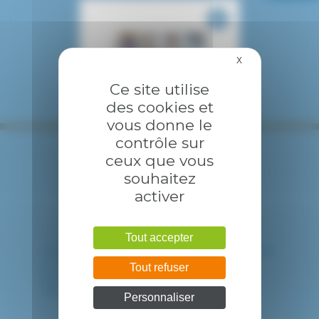
X
Masquer le bandea
Ce site utilise
des cookies et
vous donne le
contrôle sur
ceux que vous
souhaitez
activer
Tout accepter
HÔPITAL INTERCOMMUNAL DE CRÉTEIL
40 avenue de Verdun
Tout refuser
94010 CRETEIL CEDEX
Tél. : 01 57 02 20 00
Personnaliser