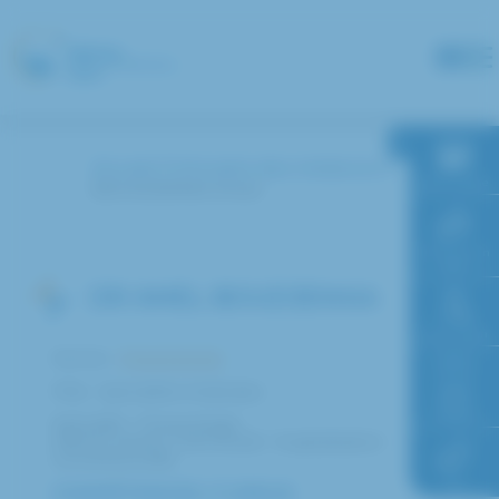
Panneau de gestion des cookies
Accueil
Annuaire des médecins
RDV en ligne
BOUDJEMAA Amel
Paiement en
ligne
DR AMEL BOUDJEMAA
Faire un don
Service :
Pneumologie
Pôle : Spécialités médicales
Accès à
l’hôpital
Spécialité : Pneumologie
Asthme sévère Chef d'unité : hospitalisation
conventionnelle
FAQ
COMPÉTENCES / CURSUS