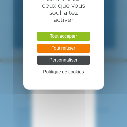
ceux que vous
01 57 02 21 02
souhaitez
01 57 02 21 03
activer
9h/16h30
pneumorendezvous@chicreteil.fr
Tout accepter
Tout refuser
Personnaliser
Politique de cookies
HÔPITAL INTERCOMMUNAL DE CRÉTEIL
40 avenue de Verdun
94010 CRETEIL CEDEX
Tél. : 01 57 02 20 00