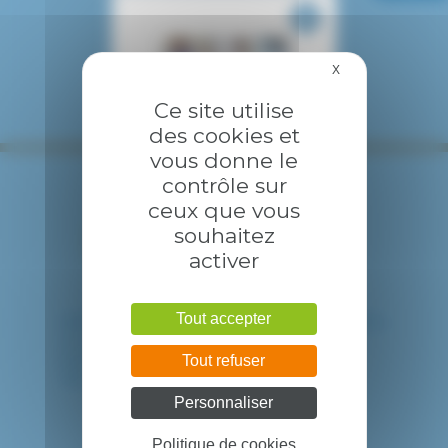
X
Masquer le bandea
Ce site utilise
des cookies et
vous donne le
contrôle sur
ceux que vous
souhaitez
activer
Tout accepter
HÔPITAL INTERCOMMUNAL DE CRÉTEIL
40 avenue de Verdun
94010 CRETEIL CEDEX
Tout refuser
Tél. : 01 57 02 20 00
Personnaliser
Politique de cookies