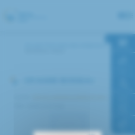
Panneau de gestion des cookies
Accueil
Annuaire des médecins
RDV en ligne
BOISSEAU Marie
Paiement en
ligne
DR MARIE BOISSEAU
Faire un don
Service :
Biologie médicale et dépôt de sang
Pôle : Médico-technique
Accès à
l’hôpital
FAQ