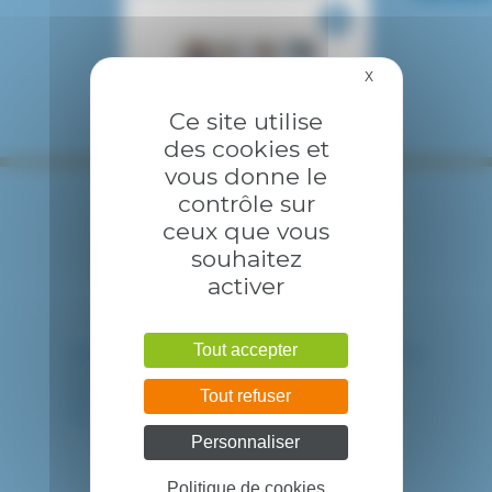
X
Masquer le bandea
Ce site utilise
des cookies et
vous donne le
contrôle sur
ceux que vous
souhaitez
activer
Tout accepter
HÔPITAL INTERCOMMUNAL DE CRÉTEIL
40 avenue de Verdun
94010 CRETEIL CEDEX
Tout refuser
Tél. : 01 57 02 20 00
Personnaliser
Politique de cookies