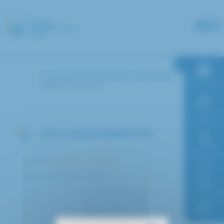
Panneau de gestion des cookies
Accueil
Annuaire des médecins
RDV en ligne
BANOUN Laura
Paiement en
ligne
DR LAURA BANOUN
Faire un don
Service :
Imagerie médicale
Pôle : Médico-technique
Accès à
l’hôpital
FAQ