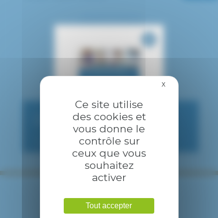
X
Masquer le bandea
Ce site utilise
des cookies et
CONSULTATION PUBLIQUE
vous donne le
contrôle sur
ceux que vous
souhaitez
activer
Tout accepter