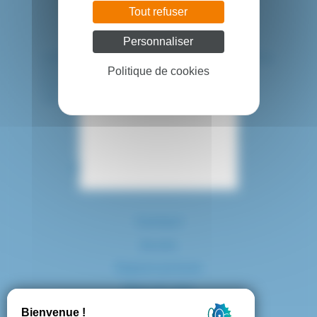
Tout refuser
Personnaliser
HÔPITAL INTERCOMMUNAL DE CRÉTEIL
40 avenue de Verdun
Politique de cookies
94010 CRETEIL CEDEX
Tél. : 01 57 02 20 00
Contact
Accès
Espace presse
Plan du site
Marchés publics