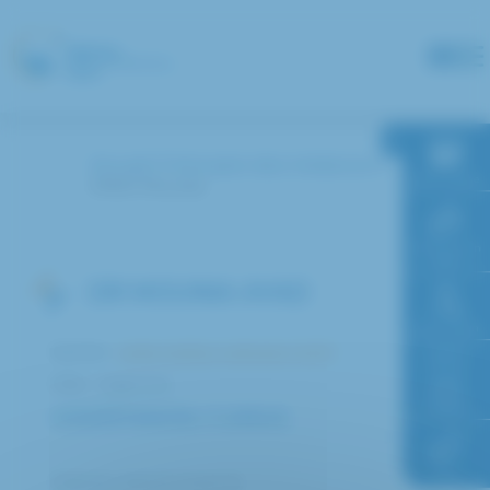
Panneau de gestion des cookies
Accueil
Annuaire des médecins
RDV en ligne
AYAD Mounia
Paiement en
ligne
DR MOUNIA AYAD
Faire un don
Service :
Unité médico-judiciaire (UMJ)
Pôle : Urgences
Accès à
l’hôpital
COMPÉTENCES / CURSUS
FAQ
Praticien Attaché Associé