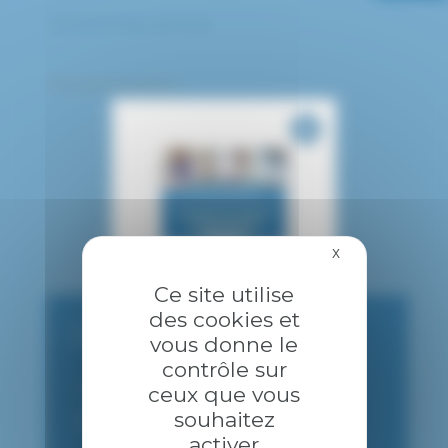
Ophtalmologie générale
Plus d’informations
X
Masquer le bandea
Ce site utilise
des cookies et
CONSULTATION PUBLIQUE
vous donne le
contrôle sur
01 45 17 52 30
ceux que vous
souhaitez
ophrendezvous@chicreteil.fr
activer