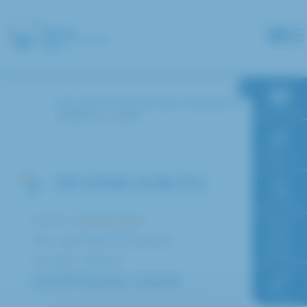
Panneau de gestion des cookies
Accueil
Annuaire des médecins
RDV en ligne
ALBUTIU Ioana
Paiement en
ligne
DR IOANA ALBUTIU
Faire un don
Service :
Ophtalmologie
Pôle : Spécialités chirurgicales
Accès à
l’hôpital
Spécialité : Attaché
COMPÉTENCES / CURSUS
FAQ