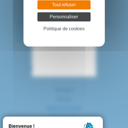
Tout refuser
Personnaliser
HÔPITAL INTERCOMMUNAL DE CRÉTEIL
40 avenue de Verdun
Politique de cookies
94010 CRETEIL CEDEX
Tél. : 01 57 02 20 00
Contact
Accès
Espace presse
Plan du site
Marchés publics