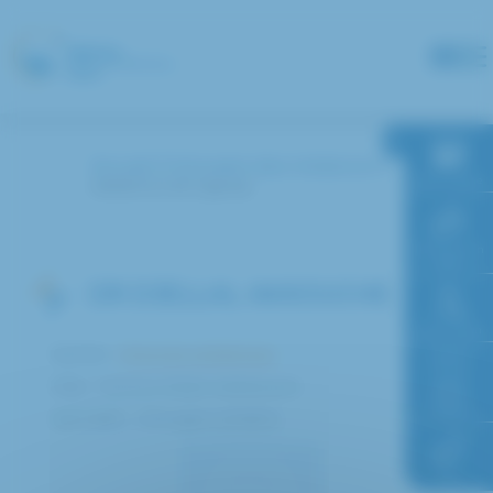
Panneau de gestion des cookies
Accueil
Annuaire des médecins
RDV en ligne
AKKOUCHE Djellal
Paiement en
ligne
DR DJELLAL AKKOUCHE
Faire un don
Service :
Chirurgie pédiatrique
Pôle : Femme Enfant Adolescent
Accès à
l’hôpital
Spécialité : Chirurgien pédiatre
FAQ