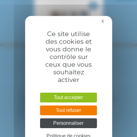
X
Masquer le bandea
Ce site utilise
des cookies et
vous donne le
contrôle sur
ceux que vous
souhaitez
activer
Tout accepter
HÔPITAL INTERCOMMUNAL DE CRÉTEIL
40 avenue de Verdun
94010 CRETEIL CEDEX
Tout refuser
Tél. : 01 57 02 20 00
Personnaliser
Politique de cookies