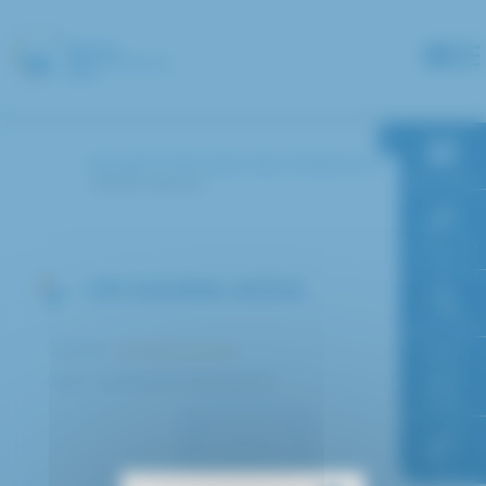
Panneau de gestion des cookies
Accueil
Annuaire des médecins
RDV en ligne
ADDA Kahina
Paiement en
ligne
DR KAHINA ADDA
Faire un don
Service :
Anesthésiologie
Pôle : Anesthésie Réanimation
Accès à
l’hôpital
FAQ