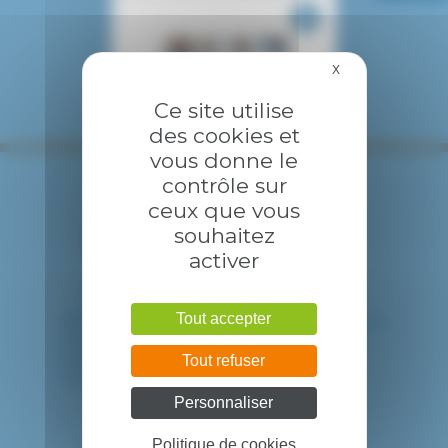
X
Masquer le bandea
Ce site utilise
des cookies et
vous donne le
contrôle sur
ceux que vous
souhaitez
activer
Tout accepter
HÔPITAL INTERCOMMUNAL DE CRÉTEIL
40 avenue de Verdun
94010 CRETEIL CEDEX
Tout refuser
Tél. : 01 57 02 20 00
Personnaliser
Politique de cookies