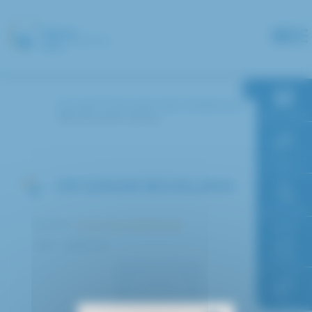
Panneau de gestion des cookies
Accueil
Annuaire des médecins
RDV en ligne
BOUSLAMA Samar
Paiement en
ligne
DR SAMAR BOUSLAMA
Faire un don
Service :
Urgences pédiatriques
Pôle : Urgences
Accès à
l’hôpital
FAQ