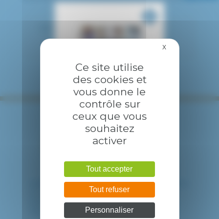
Bâtiment R :
MAISON DES USAGERS
X
Masquer le bandea
Ce site utilise
des cookies et
vous donne le
contrôle sur
ceux que vous
souhaitez
activer
Tout accepter
HÔPITAL INTERCOMMUNAL DE CRÉTEIL
Tout refuser
40 avenue de Verdun
94010 CRETEIL CEDEX
Personnaliser
Tél. : 01 57 02 20 00