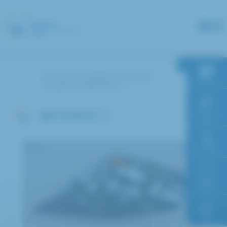
Panneau de gestion des cookies
Accueil
L’hôpital
Accès à
RDV en ligne
l’hôpital
Bâtiment C
BÂTIMENT C
Paiement en
ligne
Faire un don
Accès à
l’hôpital
FAQ