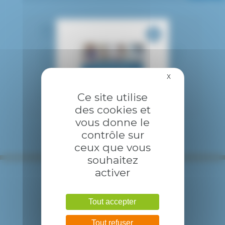
Bâtiment C :
GYNÉCOLOGIE –
MATERNITÉ
-1
Consultations gynécologie et maternité
0
Urgences maternité et gynécologiques
– Centre Pluridisciplinaire de Diagnostic
Prénatal (CPDPN)
X
Masquer le bandea
0
Gynécologie
1
Suites de couches
Ce site utilise
2
Grossesses à Haut Risque (GHR)
des cookies et
vous donne le
contrôle sur
ceux que vous
souhaitez
activer
Tout accepter
Tout refuser