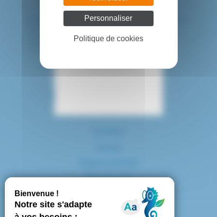
Personnaliser
HÔPITAL INTERCOMMUNAL DE CRÉTEIL
40 avenue de Verdun
94010 CRETEIL CEDEX
Politique de cookies
Tél. : 01 57 02 20 00
Contact
Accès
Espace presse
Plan du site
Marchés publics
Mentions légales