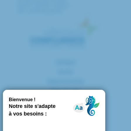
40 avenue de Verdun
94010 CRETEIL CEDEX
Tél. : 01 57 02 20 00
Contact
Accès
Espace presse
Plan du site
Marchés publics
Mentions légales
Politique de confidentialité
Politique de cookies