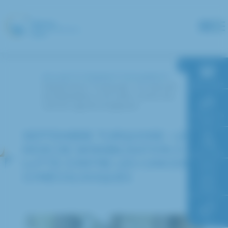
Panneau de gestion des cookies
Accueil
L’hôpital
Actualités
RDV en ligne
Septembre Turquoise : le mois de
sensibilisation à la lutte contre les
cancers gynécologiques
Paiement en
ligne
SEPTEMBRE TURQUOISE : LE
MOIS DE SENSIBILISATION À LA
Faire un don
LUTTE CONTRE LES CANCERS
GYNÉCOLOGIQUES
Accès à
l’hôpital
FAQ