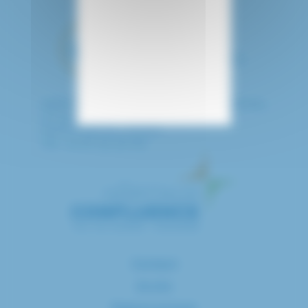
HÔPITAL INTERCOMMUNAL DE CRÉTEIL
40 avenue de Verdun
94010 CRETEIL CEDEX
Tél. : 01 57 02 20 00
Contact
Accès