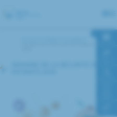
Panneau de gestion des cookies
Accueil
L’hôpital
Actualités
RDV en ligne
Semaine de la Sécurité des Patients
2025
Paiement en
ligne
SEMAINE DE LA SÉCURITÉ DES
PATIENTS 2025
Faire un don
Accès à
l’hôpital
FAQ