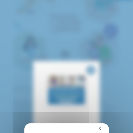
publié le 09 septembre 2025
Chaque année, la Semaine de la Sécurité des
Patients a vocation à favoriser le dialogue entre les
patients et les professionnels de santé ainsi qu’à
mettre en avant le patient en tant que co-acteur de
sa sécurité.
La thématique de cette année est « Des
soins sûrs pour chaque nouveau-né et chaque
X
Masquer le bandea
enfant ».