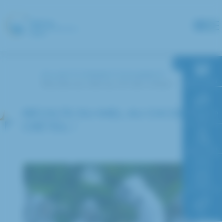
Panneau de gestion des cookies
Accueil
L’hôpital
Actualités
RDV en ligne
Récolte du miel au CHI de Créteil !
RÉCOLTE DU MIEL AU CHI DE
Paiement en
ligne
CRÉTEIL !
Faire un don
Accès à
l’hôpital
FAQ