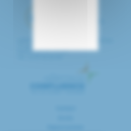
HÔPITAL INTERCOMMUNAL DE CRÉTEIL
40 avenue de Verdun
94010 CRETEIL CEDEX
Tél. : 01 57 02 20 00
Contact
Accès
Espace presse