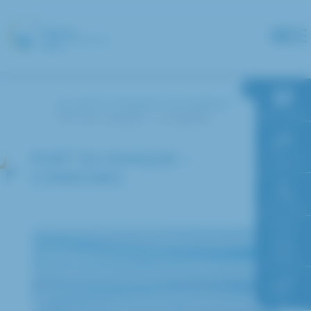
Panneau de gestion des cookies
Accueil
L’hôpital
Actualités
RDV en ligne
Port du masque – Consignes
PORT DU MASQUE –
Paiement en
ligne
CONSIGNES
Faire un don
Accès à
l’hôpital
FAQ