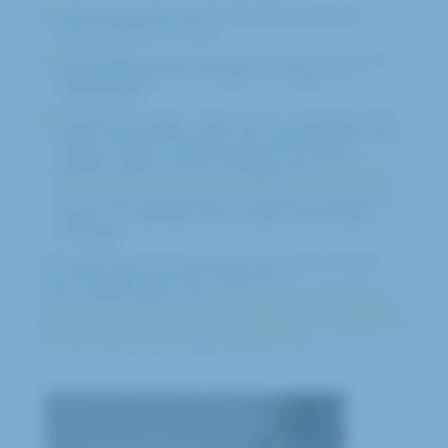
Mammographies sans rendez-vous pour les
femmes de 50 à 74 ans
Présentation du parcours de soin au CHIC avec
des spécialistes en chirurgie, oncologie et
radiothérapie
Animations variées : danse par la compagnie ACM
Ballet, stand d’information des représentants des
usagers, atelier créatif animé par une artiste
peintre, séance de sono-thérapie par la
Maison
Sport Santé Créteil Mont-Mesly – US Créteil HMF
,
et « Au sein de ma bulle », un espace cocooning
dédié au maquillage, réflexologie, sophrologie,
massage…
Un grand merci aux professionnels du CHIC pour
leur engagement et leur présence !
Avec la participation de :
CRCDC IDF / Dépistage
des cancers Ile-de-France
, la
Ligue contre le cancer
94 – Comité du Val de Marne
, l’
Assurance Maladie du
Val de Marne – CPAM
et
AstraZeneca