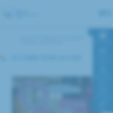
Panneau de gestion des cookies
Accueil
L’hôpital
Actualités
RDV en ligne
Octobre rose au CHIC
OCTOBRE ROSE AU CHIC
Paiement en
ligne
Faire un don
Accès à
l’hôpital
FAQ