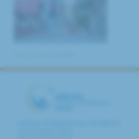
Retour à toutes les actualités
HÔPITAL INTERCOMMUNAL DE CRÉTEIL
40 avenue de Verdun
94010 CRETEIL CEDEX