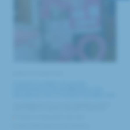
publié le 01 octobre 2024
Ce jeudi 10 octobre, une journée
d’information et de sensibilisation s’est
déroulée au CHIC à l’occasion d’octobre rose.
Les équipes du CHIC se sont mobilisées à travers
divers ateliers et stands, proposant notamment :
Initiation à l’autoexamen des seins
Stand d’information et de prévention