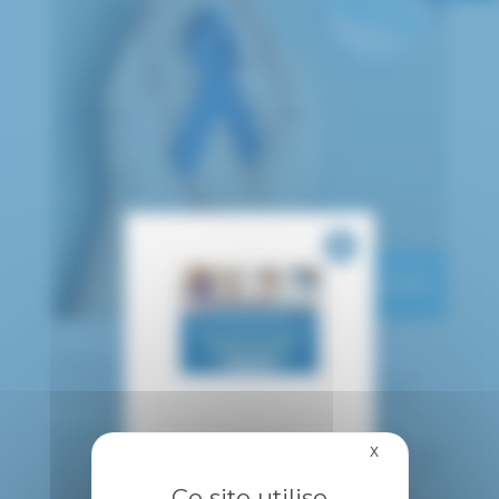
publié le 10 mars 2022
Le cancer du colon peut toucher chacun d’entre
nous, le dépister à temps peut vous sauver la vie.
Touchant 43 000 personnes par an, autant les
femmes que les hommes, le cancer colorectal est le
X
Masquer le bandea
deuxième cancer le plus meurtrier en France : 17 00
décès par an. Diagnostiqué tôt, il peut être guéri
Ce site utilise