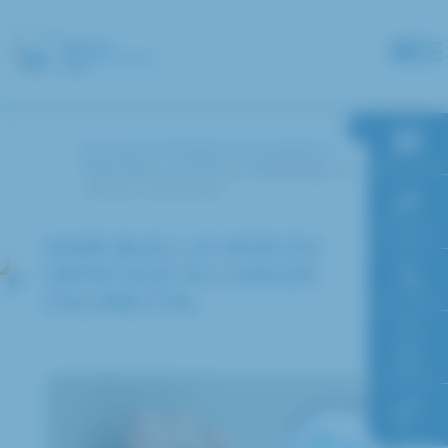
Panneau de gestion des cookies
Accueil
L’hôpital
Actualités
RDV en ligne
Mars Bleu, le mois du dépistage du
cancer colorectal
Paiement en
ligne
MARS BLEU, LE MOIS DU
DÉPISTAGE DU CANCER
COLORECTAL
Faire un don
Accès à
l’hôpital
FAQ