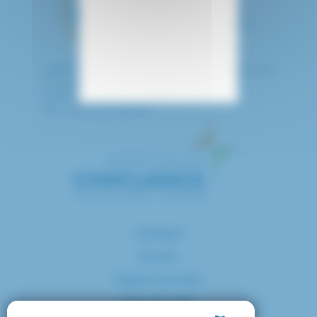
HÔPITAL INTERCOMMUNAL DE CRÉTEIL
40 avenue de Verdun
94010 CRETEIL CEDEX
Tél. : 01 57 02 20 00
Contact
Accès
Espace presse
Plan du site