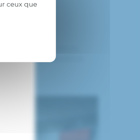
sur ceux que
s questions.
ationale contre le cancer colorectal.
ts et professionnels à l’importance du