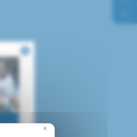
l’hôpital
FAQ
information et de dépistage :
X
Masquer le bandeau des cookies