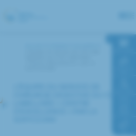
Panneau de gestion des cookies
Accueil
L’hôpital
Actualités
RDV en ligne
L’équipe du service de chirurgie
digestive du CHIC labellisée
« Centre d’Excellence » par la
SOFFCO.MM
Paiement en
ligne
L’ÉQUIPE DU SERVICE DE
Faire un don
CHIRURGIE DIGESTIVE DU CHIC
LABELLISÉE « CENTRE
D’EXCELLENCE » PAR LA
Accès à
l’hôpital
SOFFCO.MM
FAQ