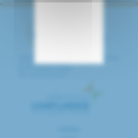
HÔPITAL INTERCOMMUNAL DE CRÉTEIL
40 avenue de Verdun
94010 CRETEIL CEDEX
Tél. : 01 57 02 20 00
Contact