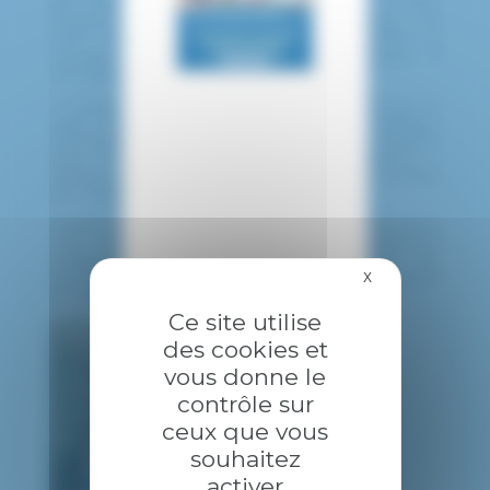
des interventions chirurgicales précises et mini-
invasives. Implanté au bloc opératoire « Opale » du
CHIC, il sera partagé entre plusieurs spécialités : la
chirurgie digestive, la chirurgie gynécologique, la
chirurgie pédiatrique et la chirurgie ORL.
« S’équiper de ce type de robot chirurgical est un
enjeu d’avenir : proposer une chirurgie publique,
universitaire et moderne garantissant la meilleure
prise en charge chirurgicale à nos patients. »
explique Catherine Vauconsant, Directrice Générale
des Hôpitaux Confluence.
Installé début septembre, une phase de formation
s’est d’abord déroulée auprès des différents
professionnels du bloc avant le lancement des
premières opérations chirurgicales qui ont débuté
X
Masquer le bandea
fin septembre.
Ce site utilise
des cookies et
vous donne le
contrôle sur
ceux que vous
souhaitez
activer