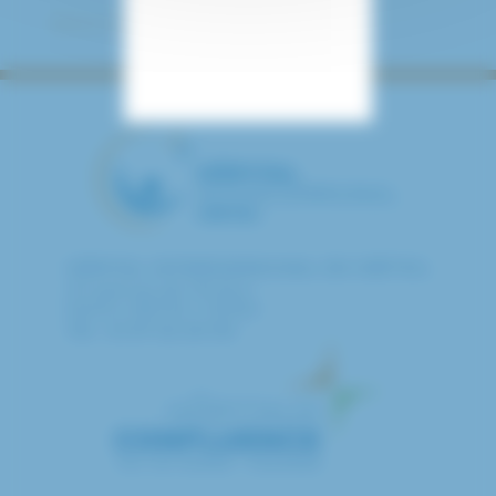
Retour à toutes les actualités
HÔPITAL INTERCOMMUNAL DE CRÉTEIL
40 avenue de Verdun
94010 CRETEIL CEDEX
Tél. : 01 57 02 20 00