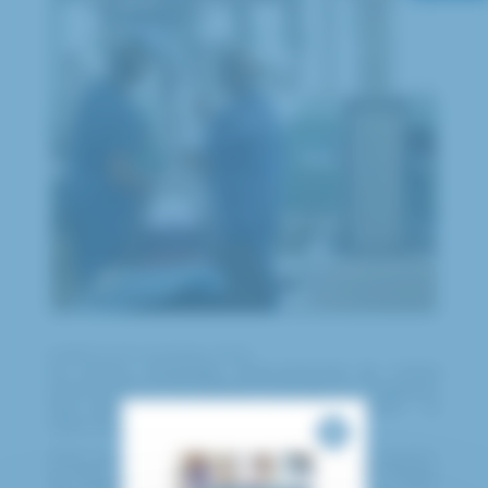
publié le 16 novembre 2022
Le Centre Hospitalier Intercommunal de Créteil
(CHIC) renforce son plateau technique en s’équipant
d’un robot chirurgical de dernière génération : le
robot Da Vinci® Xi.
Basé sur la technologie de chirurgie robot-assistée,
le robot chirurgical Da Vinci® Xi permet de réaliser