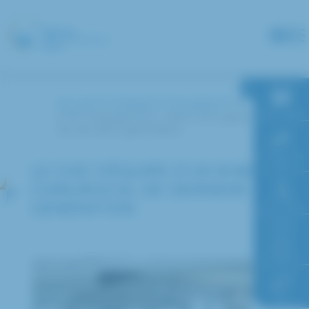
Panneau de gestion des cookies
Accueil
L’hôpital
Actualités
Le
RDV en ligne
CHIC s’équipe d’un robot chirurgical
de dernière génération
Paiement en
ligne
LE CHIC S’ÉQUIPE D’UN ROBOT
CHIRURGICAL DE DERNIÈRE
GÉNÉRATION
Faire un don
Accès à
l’hôpital
FAQ