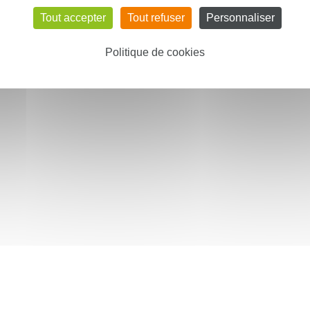
Tout accepter
Tout refuser
Personnaliser
Politique de cookies