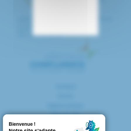
HÔPITAL INTERCOMMUNAL DE CRÉTEIL
40 avenue de Verdun
94010 CRETEIL CEDEX
Tél. : 01 57 02 20 00
Contact
Accès
Espace presse
Plan du site
Marchés publics