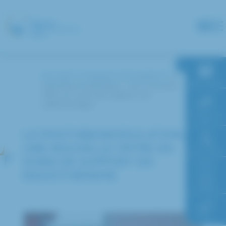
Panneau de gestion des cookies
Accueil
L’hôpital
Actualités
La
RDV en ligne
photobiomodulation, une nouvelle
offre en soins de support en
radiothérapie
Paiement en
ligne
LA PHOTOBIOMODULATION,
UNE NOUVELLE OFFRE EN
Faire un don
SOINS DE SUPPORT EN
RADIOTHÉRAPIE
Accès à
l’hôpital
FAQ