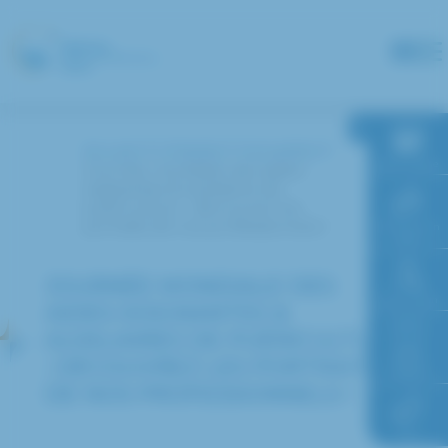
Panneau de gestion des cookies
Accueil
L’hôpital
Actualités
RDV en ligne
Journée mondiale des aides-
soignantes & auxiliaires de
puériculture : découvrez les
portraits de nos professionnels !
Paiement en
ligne
JOURNÉE MONDIALE DES
Faire un don
AIDES-SOIGNANTES &
AUXILIAIRES DE PUÉRICULTURE
: DÉCOUVREZ LES PORTRAITS
Accès à
l’hôpital
DE NOS PROFESSIONNELS !
FAQ