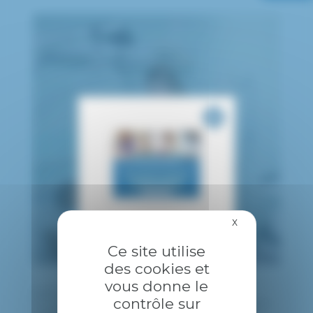
X
Masquer le bandea
Ce site utilise
des cookies et
vous donne le
publié le 26 novembre 2023
contrôle sur
À l’occasion de la journée internationale des aides-