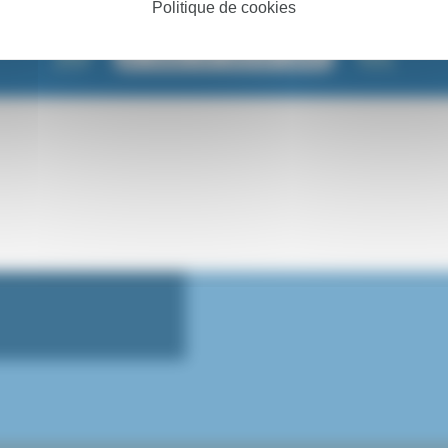
Politique de cookies
bénéficier ici