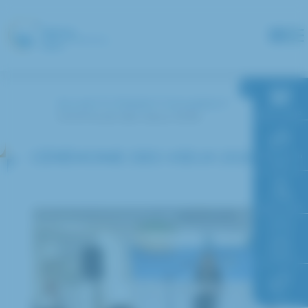
Panneau de gestion des cookies
Accueil
L’hôpital
Actualités
RDV en ligne
Cérémonie des vœux 2026
CÉRÉMONIE DES VŒUX 2026
Paiement en
ligne
Faire un don
Accès à
l’hôpital
FAQ