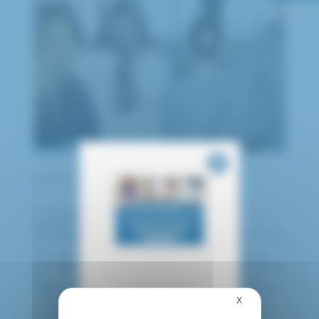
publié le 14 janvier 2026
La cérémonie des vœux 2026 du Centre
hospitalier intercommunal de Créteil
(hashtag
#
CHIC) s’est tenue ce mardi 13 janvier 2026.
L’occasion pour Mme Laurence Garo – Directrice
Générale des Hôpitaux Confluence, le Dr Isabelle de
Lacroix – Présidente de la Commission Médicale
d’Etablissement du CHIC et M. Jean-Marc BRETON
X
Masquer le bandea
– Président du Conseil de Surveillance du CHIC,
d’adresser leurs meilleurs vœux pour cette année