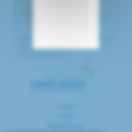
HÔPITAL INTERCOMMUNAL DE CRÉTEIL
40 avenue de Verdun
94010 CRETEIL CEDEX
Tél. : 01 57 02 20 00
Contact
Accès
Espace presse